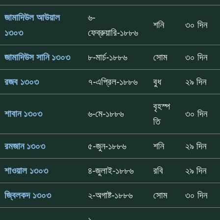
জামাদিউল আউয়াল
৬-
শনি
৩০ দিন
১৩০৩
ফেব্রুয়ারি-১৮৮৬
জামাদিউস সানি ১৩০৩
৮-মার্চ-১৮৮৬
সোম
৩০ দিন
রজব ১৩০৩
৭-এপ্রিল-১৮৮৬
বুধ
২৯ দিন
বৃহস্প
শাবান ১৩০৩
৬-মে-১৮৮৬
৩০ দিন
তি
রমজান ১৩০৩
৫-জুন-১৮৮৬
শনি
২৯ দিন
শাওয়াল ১৩০৩
৪-জুলাই-১৮৮৬
রবি
২৯ দিন
জ্বিলকদ ১৩০৩
২-অগাষ্ট-১৮৮৬
সোম
৩০ দিন
১-