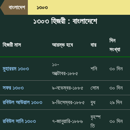
বাংলাদেশ
১৩০৩
১৩০৩ হিজরী : বাংলাদেশে
দিন
হিজরী মাস
আরম্ভ হবে
বার
সংখ্যা
১০-
মুহাররম ১৩০৩
শনি
৩০ দিন
অক্টোবর-১৮৮৫
সফর ১৩০৩
৯-নভেম্বর-১৮৮৫
সোম
৩০ দিন
রবিউল আউয়াল ১৩০৩
৯-ডিসেম্বর-১৮৮৫
বুধ
২৯ দিন
বৃহস্প
রবিউস সানি ১৩০৩
৭-জানুয়ারি-১৮৮৬
৩০ দিন
তি