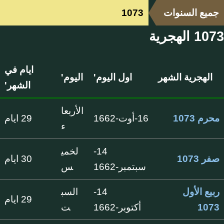
جميع السنوات
1073
1073 الهجرية
ايام في
الهجرية الشهر
اول اليوم'
اليوم'
الشهر'
الأربعا
محرم 1073
16-أوت-1662
29 ايام
ء
14-
لخمي
صفر 1073
30 ايام
سبتمبر-1662
س
ربيع الأول
14-
السب
29 ايام
1073
أكتوبر-1662
ت