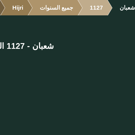
شعبان
1127
جميع السنوات
Hijri
شعبان - 1127 الهجرية