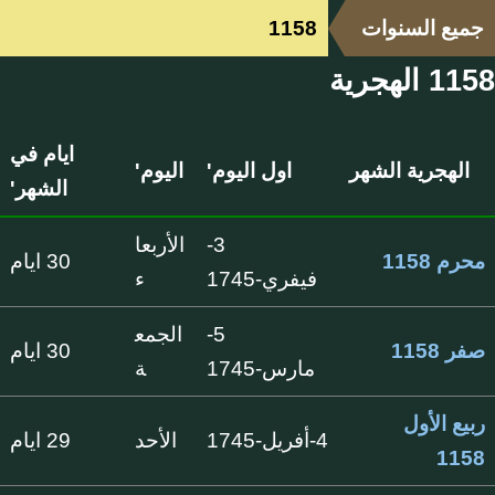
جميع السنوات
1158
1158 الهجرية
ايام في
الهجرية الشهر
اول اليوم'
اليوم'
الشهر'
3-
الأربعا
محرم 1158
30 ايام
فيفري-1745
ء
5-
الجمع
صفر 1158
30 ايام
مارس-1745
ة
ربيع الأول
4-أفريل-1745
الأحد
29 ايام
1158