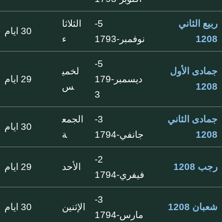
ربيع الثاني
5-
الثلاثا
30 ايام
1208
نوفمبر-1793
ء
5-
جمادى الأول
لخمي
ديسمبر-179
29 ايام
1208
س
3
جمادى الثاني
3-
الجمع
30 ايام
1208
جانفي-1794
ة
2-
رجب 1208
الأحد
29 ايام
فيفري-1794
3-
شعبان 1208
الإثنين
30 ايام
مارس-1794