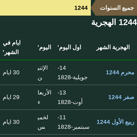
جميع السنوات
1244
1244 الهجرية
ايام في
الهجرية الشهر
اول اليوم'
اليوم'
الشهر'
14-
الإثني
محرم 1244
30 ايام
جويلية-1828
ن
13-
الأربعا
صفر 1244
29 ايام
أوت-1828
ء
11-
لخمي
ربيع الأول 1244
30 ايام
سبتمبر-1828
س