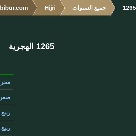
1265
جميع السنوات
Hijri
bibur.com
1265 الهجرية
محرم 65
صفر 265
ربيع ال
ربيع ال