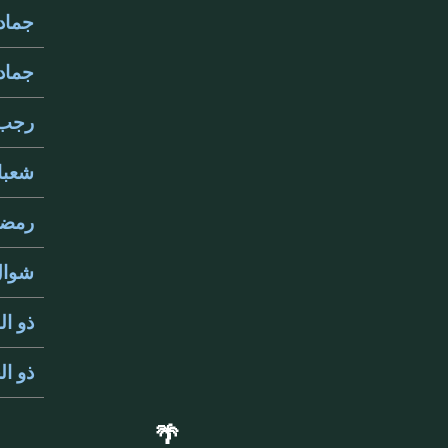
جمادى 
جمادى 
رجب 333
شعبان 3
رمضان 
شوال 33
ذو القع
ذو الحج
🌴