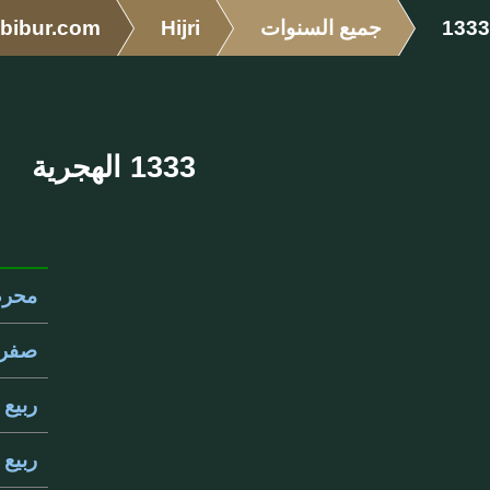
1333
جميع السنوات
Hijri
bibur.com
1333 الهجرية
محرم 33
صفر 333
ربيع ال
ربيع ال