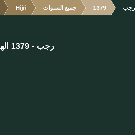
رجب
1379
جميع السنوات
Hijri
رجب - 1379 الهجرية