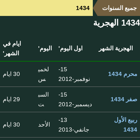
جميع السنوات
1434
1434 الهجرية
ايام في
الهجرية الشهر
اول اليوم'
اليوم'
الشهر'
15-
لخمي
محرم 1434
30 ايام
نوفمبر-2012
س
15-
السب
صفر 1434
29 ايام
ديسمبر-2012
ت
ربيع الأول
13-
الأحد
30 ايام
1434
جانفي-2013