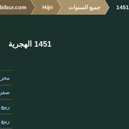
1451
جميع السنوات
Hijri
bibur.com
1451 الهجرية
محرم 51
صفر 451
ربيع ال
ربيع ال