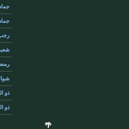
جمادى 
جمادى 
رجب 51
شعبان 
رمضان 
شوال 1
ذو القع
ذو الح
🌴