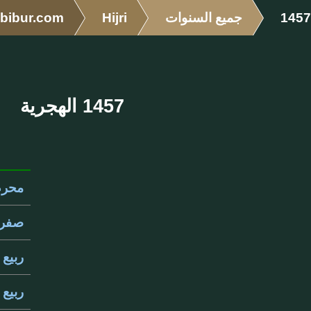
1457
جميع السنوات
Hijri
bibur.com
1457 الهجرية
محرم 57
صفر 457
ربيع ال
ربيع ال