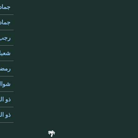
جمادى 
جمادى 
رجب 457
شعبان 7
رمضان 
شوال 57
ذو القع
ذو الحج
🌴