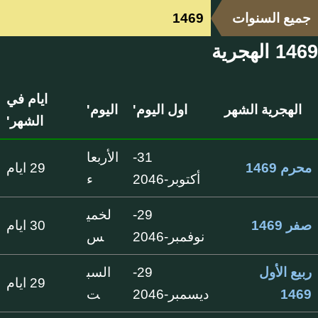
جميع السنوات
1469
1469 الهجرية
ايام في
الهجرية الشهر
اول اليوم'
اليوم'
الشهر'
31-
الأربعا
محرم 1469
29 ايام
أكتوبر-2046
ء
29-
لخمي
صفر 1469
30 ايام
نوفمبر-2046
س
ربيع الأول
29-
السب
29 ايام
1469
ديسمبر-2046
ت