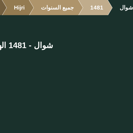
شوال
1481
جميع السنوات
Hijri
شوال - 1481 الهجرية