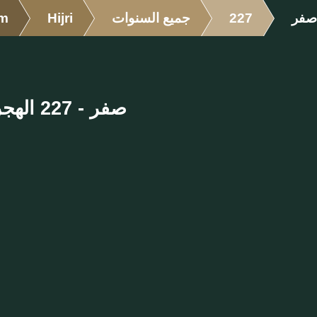
صفر
227
جميع السنوات
Hijri
om
صفر - 227 الهجرية