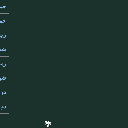
جماد
جماد
رجب 
شعبا
رمضا
شوال
ذو ا
ذو ا
🌴