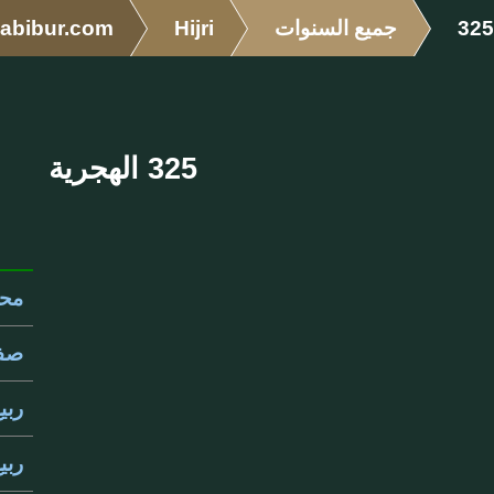
325
جميع السنوات
Hijri
abibur.com
325 الهجرية
محرم
صفر 
ربيع
ربيع