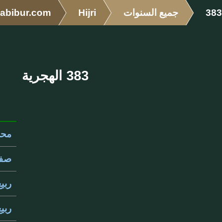
383
جميع السنوات
Hijri
abibur.com
383 الهجرية
محرم
صفر 
ربيع 
ربيع 