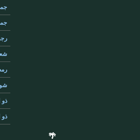
جماد
جماد
رجب 
شعبا
رمضا
شوال
ذو ا
ذو ا
🌴