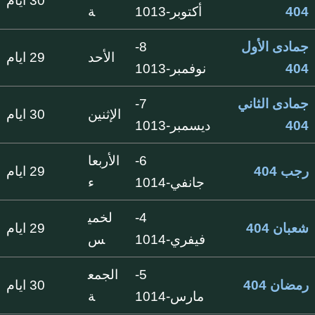
30 ايام
404
أكتوبر-1013
ة
جمادى الأول
8-
الأحد
29 ايام
404
نوفمبر-1013
جمادى الثاني
7-
الإثنين
30 ايام
404
ديسمبر-1013
6-
الأربعا
رجب 404
29 ايام
جانفي-1014
ء
4-
لخمي
شعبان 404
29 ايام
فيفري-1014
س
5-
الجمع
رمضان 404
30 ايام
مارس-1014
ة