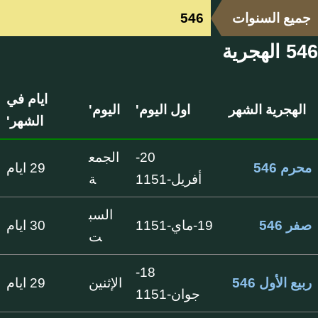
جميع السنوات
546
546 الهجرية
ايام في
الهجرية الشهر
اول اليوم'
اليوم'
الشهر'
20-
الجمع
محرم 546
29 ايام
أفريل-1151
ة
السب
صفر 546
19-ماي-1151
30 ايام
ت
18-
ربيع الأول 546
الإثنين
29 ايام
جوان-1151