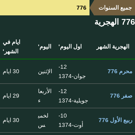
جميع السنوات
776
776 الهجرية
ايام في
الهجرية الشهر
اول اليوم'
اليوم'
الشهر'
12-
محرم 776
الإثنين
30 ايام
جوان-1374
12-
الأربعا
صفر 776
29 ايام
جويلية-1374
ء
10-
لخمي
ربيع الأول 776
30 ايام
أوت-1374
س