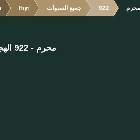
محرم
922
جميع السنوات
Hijri
m
محرم - 922 الهجرية