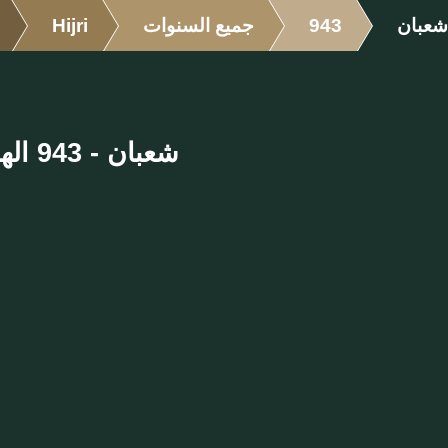
شعبان
943
جميع السنوات
Hijri
شعبان - 943 الهجرية