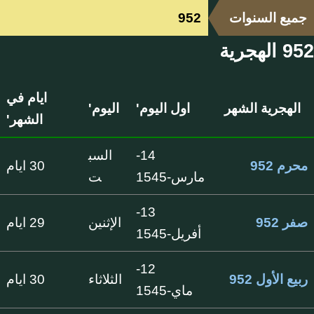
جميع السنوات
952
952 الهجرية
ايام في
الهجرية الشهر
اول اليوم'
اليوم'
الشهر'
14-
السب
محرم 952
30 ايام
مارس-1545
ت
13-
صفر 952
الإثنين
29 ايام
أفريل-1545
12-
ربيع الأول 952
الثلاثاء
30 ايام
ماي-1545