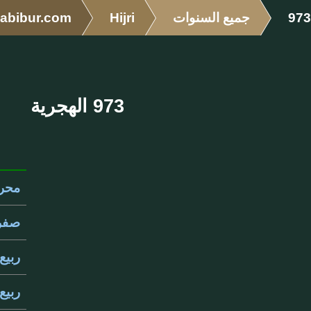
973
جميع السنوات
Hijri
abibur.com
973 الهجرية
محرم 
صفر 3
ربيع ا
ربيع ا