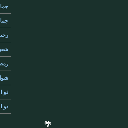
جمادى
جمادى
رجب 3
شعبان
رمضان
شوال 
ذو ال
ذو ال
🌴