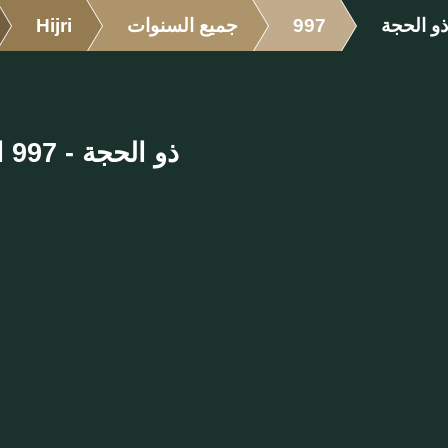
ذو الحجة
997
جميع السنوات
Hijri
ذو الحجة - 997 الهجرية