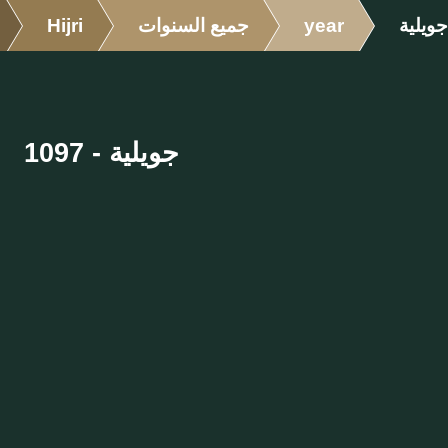
جويلية
year
جميع السنوات
Hijri
جويلية - 1097