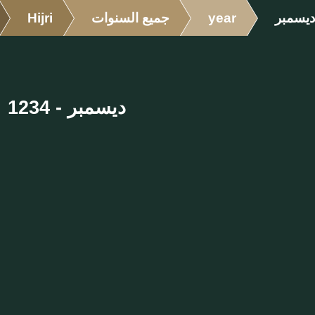
ديسمبر
year
جميع السنوات
Hijri
ديسمبر - 1234