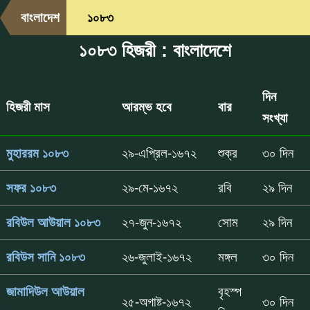
বাংলাদেশ
১০৮৩
১০৮৩ হিজরী : বাংলাদেশে
দিন
হিজরী মাস
আরম্ভ হবে
বার
সংখ্যা
মুহাররম ১০৮৩
২৯-এপ্রিল-১৬৭২
শুক্র
৩০ দিন
সফর ১০৮৩
২৯-মে-১৬৭২
রবি
২৯ দিন
রবিউল আউয়াল ১০৮৩
২৭-জুন-১৬৭২
সোম
২৯ দিন
রবিউস সানি ১০৮৩
২৬-জুলাই-১৬৭২
মঙ্গল
৩০ দিন
জামাদিউল আউয়াল
বৃহস্প
২৫-অগাষ্ট-১৬৭২
৩০ দিন