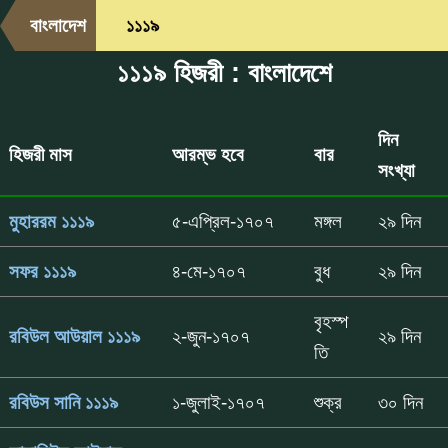
বাংলাদেশ
১১১৯
১১১৯ হিজরী : বাংলাদেশে
দিন
হিজরী মাস
আরম্ভ হবে
বার
সংখ্যা
মুহাররম ১১১৯
৫-এপ্রিল-১৭০৭
মঙ্গল
২৯ দিন
সফর ১১১৯
৪-মে-১৭০৭
বুধ
২৯ দিন
বৃহস্প
রবিউল আউয়াল ১১১৯
২-জুন-১৭০৭
২৯ দিন
তি
রবিউস সানি ১১১৯
১-জুলাই-১৭০৭
শুক্র
৩০ দিন