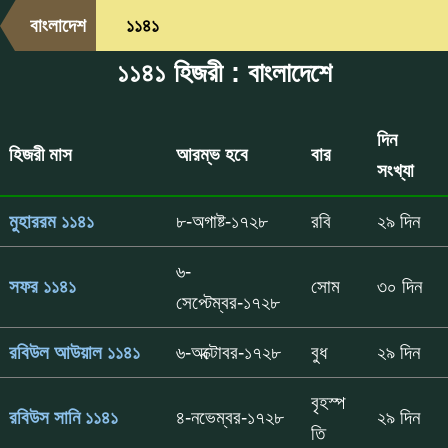
বাংলাদেশ
১১৪১
১১৪১ হিজরী : বাংলাদেশে
দিন
হিজরী মাস
আরম্ভ হবে
বার
সংখ্যা
মুহাররম ১১৪১
৮-অগাষ্ট-১৭২৮
রবি
২৯ দিন
৬-
সফর ১১৪১
সোম
৩০ দিন
সেপ্টেম্বর-১৭২৮
রবিউল আউয়াল ১১৪১
৬-অক্টোবর-১৭২৮
বুধ
২৯ দিন
বৃহস্প
রবিউস সানি ১১৪১
৪-নভেম্বর-১৭২৮
২৯ দিন
তি