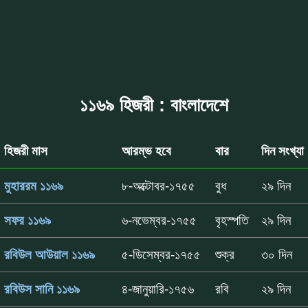
১১৬৯ হিজরী : বাংলাদেশে
হিজরী মাস
আরম্ভ হবে
বার
দিন সংখ্যা
মুহাররম ১১৬৯
৮-অক্টোবর-১৭৫৫
বুধ
২৯ দিন
সফর ১১৬৯
৬-নভেম্বর-১৭৫৫
বৃহস্পতি
২৯ দিন
রবিউল আউয়াল ১১৬৯
৫-ডিসেম্বর-১৭৫৫
শুক্র
৩০ দিন
রবিউস সানি ১১৬৯
৪-জানুয়ারি-১৭৫৬
রবি
২৯ দিন