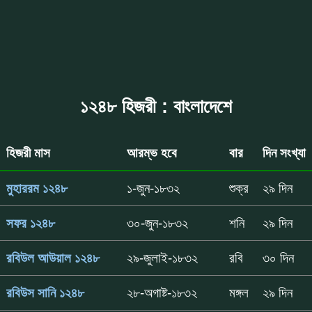
১২৪৮ হিজরী : বাংলাদেশে
হিজরী মাস
আরম্ভ হবে
বার
দিন সংখ্যা
মুহাররম ১২৪৮
১-জুন-১৮৩২
শুক্র
২৯ দিন
সফর ১২৪৮
৩০-জুন-১৮৩২
শনি
২৯ দিন
রবিউল আউয়াল ১২৪৮
২৯-জুলাই-১৮৩২
রবি
৩০ দিন
রবিউস সানি ১২৪৮
২৮-অগাষ্ট-১৮৩২
মঙ্গল
২৯ দিন