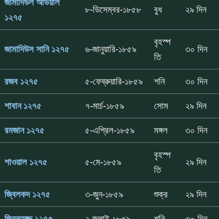
জামাদিউল আউয়াল
৮-ডিসেম্বর-১৮৫৮
বুধ
২৯ দিন
১২৭৫
বৃহস্প
জামাদিউস সানি ১২৭৫
৬-জানুয়ারি-১৮৫৯
৩০ দিন
তি
রজব ১২৭৫
৫-ফেব্রুয়ারি-১৮৫৯
শনি
৩০ দিন
শাবান ১২৭৫
৭-মার্চ-১৮৫৯
সোম
২৯ দিন
রমজান ১২৭৫
৫-এপ্রিল-১৮৫৯
মঙ্গল
৩০ দিন
বৃহস্প
শাওয়াল ১২৭৫
৫-মে-১৮৫৯
২৯ দিন
তি
জ্বিলকদ ১২৭৫
৩-জুন-১৮৫৯
শুক্র
২৯ দিন
জ্বিলহজ্জ ১২৭৫
২-জুলাই-১৮৫৯
শনি
৩০ দিন