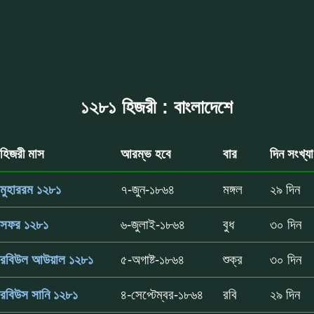
১২৮১ হিজরী : বাংলাদেশে
হিজরী মাস
আরম্ভ হবে
বার
দিন সংখ্যা
মুহাররম ১২৮১
৭-জুন-১৮৬৪
মঙ্গল
২৯ দিন
সফর ১২৮১
৬-জুলাই-১৮৬৪
বুধ
৩০ দিন
রবিউল আউয়াল ১২৮১
৫-অগাষ্ট-১৮৬৪
শুক্র
৩০ দিন
রবিউস সানি ১২৮১
৪-সেপ্টেম্বর-১৮৬৪
রবি
২৯ দিন