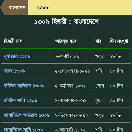
বাংলাদেশ
১৩০৯
১৩০৯ হিজরী : বাংলাদেশে
হিজরী মাস
আরম্ভ হবে
বার
দিন সংখ্যা
মুহাররম ১৩০৯
৭-অগাষ্ট-১৮৯১
শুক্র
২৯ দিন
সফর ১৩০৯
৫-সেপ্টেম্বর-১৮৯১
শনি
৩০ দিন
রবিউল আউয়াল ১৩০৯
৫-অক্টোবর-১৮৯১
সোম
৩০ দিন
রবিউস সানি ১৩০৯
৪-নভেম্বর-১৮৯১
বুধ
৩০ দিন
জামাদিউল আউয়াল ১৩০৯
৪-ডিসেম্বর-১৮৯১
শুক্র
২৯ দিন
জামাদিউস সানি ১৩০৯
২-জানুয়ারি-১৮৯২
শনি
৩০ দিন