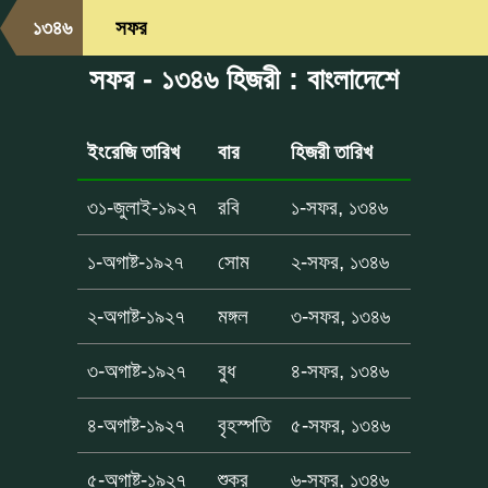
১৩৪৬
সফর
সফর - ১৩৪৬ হিজরী : বাংলাদেশে
ইংরেজি তারিখ
বার
হিজরী তারিখ
৩১-জুলাই-১৯২৭
রবি
১-সফর, ১৩৪৬
১-অগাষ্ট-১৯২৭
সোম
২-সফর, ১৩৪৬
২-অগাষ্ট-১৯২৭
মঙ্গল
৩-সফর, ১৩৪৬
৩-অগাষ্ট-১৯২৭
বুধ
৪-সফর, ১৩৪৬
৪-অগাষ্ট-১৯২৭
বৃহস্পতি
৫-সফর, ১৩৪৬
৫-অগাষ্ট-১৯২৭
শুক্র
৬-সফর, ১৩৪৬