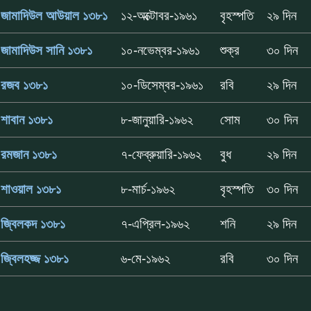
জামাদিউল আউয়াল ১৩৮১
১২-অক্টোবর-১৯৬১
বৃহস্পতি
২৯ দিন
জামাদিউস সানি ১৩৮১
১০-নভেম্বর-১৯৬১
শুক্র
৩০ দিন
রজব ১৩৮১
১০-ডিসেম্বর-১৯৬১
রবি
২৯ দিন
শাবান ১৩৮১
৮-জানুয়ারি-১৯৬২
সোম
৩০ দিন
রমজান ১৩৮১
৭-ফেব্রুয়ারি-১৯৬২
বুধ
২৯ দিন
শাওয়াল ১৩৮১
৮-মার্চ-১৯৬২
বৃহস্পতি
৩০ দিন
জ্বিলকদ ১৩৮১
৭-এপ্রিল-১৯৬২
শনি
২৯ দিন
জ্বিলহজ্জ ১৩৮১
৬-মে-১৯৬২
রবি
৩০ দিন