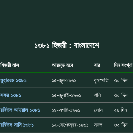
১৩৮১ হিজরী : বাংলাদেশে
হিজরী মাস
আরম্ভ হবে
বার
দিন সংখ্যা
মুহাররম ১৩৮১
১৫-জুন-১৯৬১
বৃহস্পতি
৩০ দিন
সফর ১৩৮১
১৫-জুলাই-১৯৬১
শনি
৩০ দিন
রবিউল আউয়াল ১৩৮১
১৪-অগাষ্ট-১৯৬১
সোম
২৯ দিন
রবিউস সানি ১৩৮১
১২-সেপ্টেম্বর-১৯৬১
মঙ্গল
৩০ দিন