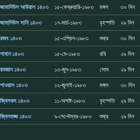
জামাদিউল আউয়াল ১৪০৩
১৫-ফেব্রুয়ারি-১৯৮৩
মঙ্গল
৩০ দিন
জামাদিউস সানি ১৪০৩
১৭-মার্চ-১৯৮৩
বৃহস্পতি
২৯ দিন
রজব ১৪০৩
১৫-এপ্রিল-১৯৮৩
শুক্র
৩০ দিন
শাবান ১৪০৩
১৫-মে-১৯৮৩
রবি
২৯ দিন
রমজান ১৪০৩
১৩-জুন-১৯৮৩
সোম
২৯ দিন
শাওয়াল ১৪০৩
১২-জুলাই-১৯৮৩
মঙ্গল
৩০ দিন
জ্বিলকদ ১৪০৩
১১-অগাষ্ট-১৯৮৩
বৃহস্পতি
২৯ দিন
জ্বিলহজ্জ ১৪০৩
৯-সেপ্টেম্বর-১৯৮৩
শুক্র
২৯ দিন