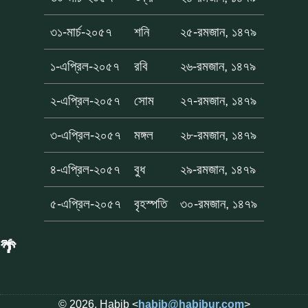
৩১-মার্চ-২০৫৭
শনি
২৫-রমজান, ১৪৭৯
১-এপ্রিল-২০৫৭
রবি
২৬-রমজান, ১৪৭৯
২-এপ্রিল-২০৫৭
সোম
২৭-রমজান, ১৪৭৯
৩-এপ্রিল-২০৫৭
মঙ্গল
২৮-রমজান, ১৪৭৯
৪-এপ্রিল-২০৫৭
বুধ
২৯-রমজান, ১৪৭৯
৫-এপ্রিল-২০৫৭
বৃহস্পতি
৩০-রমজান, ১৪৭৯
🌴
© 2026, Habib <
habib@habibur.com
>