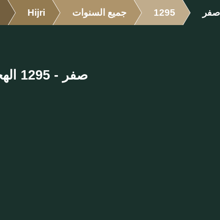
صفر
1295
جميع السنوات
Hijri
m
صفر - 1295 الهجرية