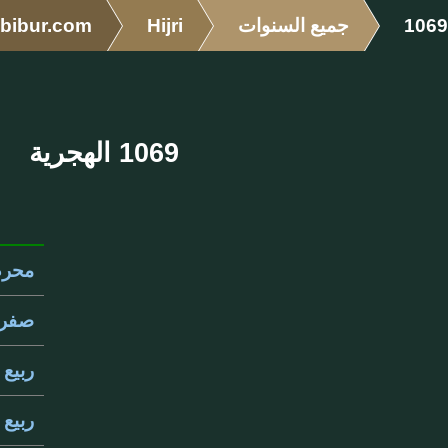
1069
جميع السنوات
Hijri
bibur.com
1069 الهجرية
محرم 69
صفر 069
ربيع ال
ربيع ال