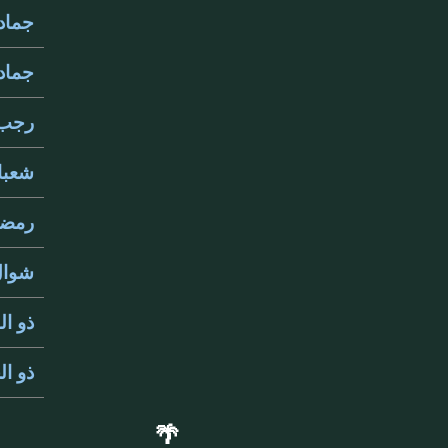
جمادى 
جمادى 
رجب 069
شعبان 9
رمضان 
شوال 69
ذو القع
ذو الحج
🌴