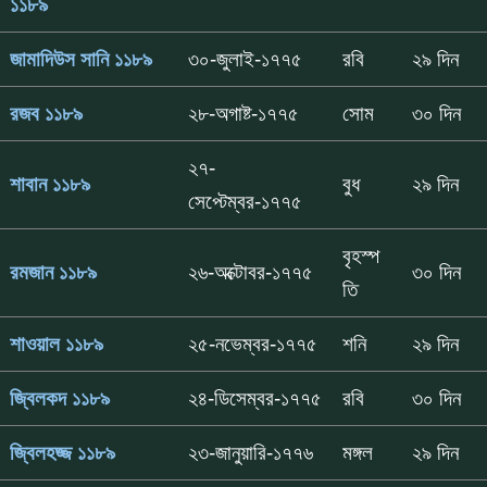
১১৮৯
জামাদিউস সানি ১১৮৯
৩০-জুলাই-১৭৭৫
রবি
২৯ দিন
রজব ১১৮৯
২৮-অগাষ্ট-১৭৭৫
সোম
৩০ দিন
২৭-
শাবান ১১৮৯
বুধ
২৯ দিন
সেপ্টেম্বর-১৭৭৫
বৃহস্প
রমজান ১১৮৯
২৬-অক্টোবর-১৭৭৫
৩০ দিন
তি
শাওয়াল ১১৮৯
২৫-নভেম্বর-১৭৭৫
শনি
২৯ দিন
জ্বিলকদ ১১৮৯
২৪-ডিসেম্বর-১৭৭৫
রবি
৩০ দিন
জ্বিলহজ্জ ১১৮৯
২৩-জানুয়ারি-১৭৭৬
মঙ্গল
২৯ দিন